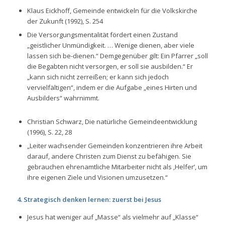
Klaus Eickhoff, Gemeinde entwickeln für die Volkskirche
der Zukunft (1992), S. 254
Die Versorgungsmentalität fördert einen Zustand
„
geistlicher Unmündigkeit. … Wenige dienen, aber viele
lassen sich be-dienen.“
Demgegenüber gilt: Ein Pfarrer
„soll
die Begabten nicht versorgen, er soll sie ausbilden.“
Er
„kann sich nicht zerreißen; er kann sich jedoch
vervielfältigen“,
indem er die Aufgabe
„eines Hirten und
Ausbilders“
wahrnimmt.
Christian Schwarz, Die natürliche Gemeindeentwicklung
(1996), S. 22, 28
„Leiter wachsender Gemeinden konzentrieren ihre Arbeit
darauf, andere Christen zum Dienst zu befähigen. Sie
gebrauchen ehrenamtliche Mitarbeiter nicht als ‚Helfer’, um
ihre eigenen Ziele und Visionen umzusetzen.“
4. Strategisch denken lernen: zuerst bei Jesus
Jesus hat weniger auf „Masse“ als vielmehr auf „Klasse“