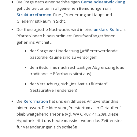
Die Frage nach einer nachhaltigen
Gemeindeentwicklung
geht derzeit unter in allgemeinen Bemühungen um
Strukturreformen
. Eine „Erneuerung an Haupt und
Gliedern“ ist kaum in Sicht.
Der theologische Nachwuchs wird in eine
unklare Rolle
als
Pfarrer/innen hinein ordiniert. Berufsanfänger/innen
gehen ins Amt mit …
der Sorge vor Überlastung (größerer werdende
pastorale Räume sind zu versorgen)
dem Bedürfnis nach rechtzeitiger Abgrenzung (das
traditionelle Pfarrhaus stirbt aus)
der Versuchung, sich „ins Amt zu flüchten“
(restaurative Tendenzen)
Die
Reformation
hat uns ein diffuses Amtsverständnis
hinterlassen. Die Idee vom „Priestertum aller Getauften“
blieb weitgehend Theorie (vgl. WA 6, 407; 41, 209). Diese
Hypothek trifft uns heute massiv – wobei das Zeitfenster
für Veränderungen sich schließt!