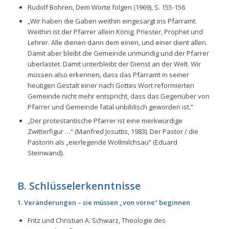
Rudolf Bohren, Dem Worte folgen (1969), S. 155-156
„Wir haben die Gaben weithin eingesargt ins Pfarramt.
Weithin ist der Pfarrer allein König, Priester, Prophet und
Lehrer. Alle dienen dann dem einen, und einer dient allen.
Damit aber bleibt die Gemeinde unmündig und der Pfarrer
überlastet. Damit unterbleibt der Dienst an der Welt. Wir
müssen also erkennen, dass das Pfarramt in seiner
heutigen Gestalt einer nach Gottes Wort reformierten
Gemeinde nicht mehr entspricht, dass das Gegenüber von
Pfarrer und Gemeinde fatal unbiblisch geworden ist.“
„Der protestantische Pfarrer ist eine merkwürdige
Zwitterfigur …“
(Manfred Josuttis, 1983). Der Pastor / die
Pastorin als
„eierlegende Wollmilchsau“
(Eduard
Steinwand).
B. Schlüsselerkenntnisse
1. Veränderungen – sie müssen „von vorne“ beginnen
Fritz und Christian A. Schwarz, Theologie des