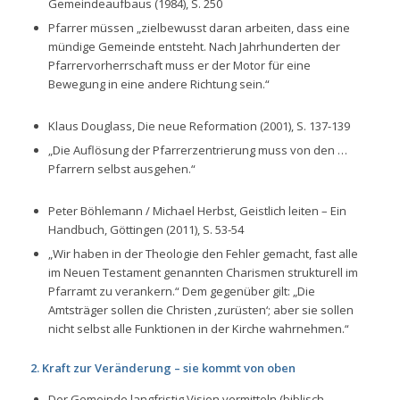
Gemeindeaufbaus (1984), S. 250
Pfarrer müssen
„zielbewusst daran arbeiten, dass eine
mündige Gemeinde entsteht. Nach Jahrhunderten der
Pfarrervorherrschaft muss er der Motor für eine
Bewegung in eine andere Richtung sein.“
Klaus Douglass, Die neue Reformation (2001), S. 137-139
„Die Auflösung der Pfarrerzentrierung muss von den …
Pfarrern selbst ausgehen.“
Peter Böhlemann / Michael Herbst, Geistlich leiten – Ein
Handbuch, Göttingen (2011), S. 53-54
„Wir haben in der Theologie den Fehler gemacht, fast alle
im Neuen Testament genannten Charismen strukturell im
Pfarramt zu verankern.“
Dem gegenüber gilt:
„Die
Amtsträger sollen die Christen ‚zurüsten‘; aber sie sollen
nicht selbst alle Funktionen in der Kirche wahrnehmen.“
2. Kraft zur Veränderung – sie kommt von oben
Der Gemeinde langfristig Vision vermitteln (biblisch