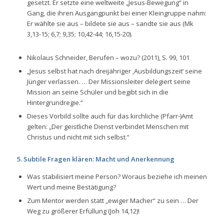
gesetzt. Er setzte eine weltweite „Jesus-Bewegung“ in
Gang, die ihren Ausgangpunkt bei einer Kleingruppe nahm:
Er wählte sie aus – bildete sie aus – sandte sie aus (Mk
3,13-15; 6,7; 9,35; 10,42-44; 16,15-20).
Nikolaus Schneider, Berufen – wozu? (2011), S. 99, 101
„Jesus selbst hat nach dreijähriger ‚Ausbildungszeit‘ seine
Jünger verlassen. … Der Missionsleiter delegiert seine
Mission an seine Schüler und begibt sich in die
Hintergrundregie.“
Dieses Vorbild sollte auch für das kirchliche (Pfarr-)Amt
gelten:
„Der geistliche Dienst verbindet Menschen mit
Christus und nicht mit sich selbst.“
5. Subtile Fragen klären: Macht und Anerkennung
Was stabilisiert meine Person? Woraus beziehe ich meinen
Wert und meine Bestätigung?
Zum Mentor werden statt „ewiger Macher“ zu sein … Der
Weg zu größerer Erfüllung (Joh 14,12)!