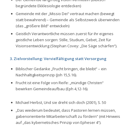
begründete Ekklesiologie entdecken)
Gemeinde mit der „Missio Dei“ vertraut machen (bewegt
statt bewahrend) – Gemeinde als Selbstzweck überwinden
(das „größere Bild“ entwickeln)
Geistlich Verantwortliche müssen zuerst für ihr eigenes
geistliche Leben sorgen: Stille, Studium, Gebet, Zeit für
Visionsentwicklung (Stephan Covey: „Die Säge schärfen“).
3. Zielvorstellung: Vervielfältigung statt Versorgung
Biblischer Gedanke
„Frucht bringen, die bleibt“
– ein
Nachhaltigkeitsprinzip (Joh 15,5.16).
Frucht ist eine Folge von Reife:
„mündige Christen“
bewirken Gemeindeaufbau (Eph 4,12-16).
Michael Herbst, Und sie dreht sich doch (2001), S. 50
„Das wiederum bedeutet, dass Pastoren lernen müssen,
gabenorientierte Mitarbeiterschaft zu fördern“
(mit Hinweis
auf
„das kybernetisches Prinzip von Epheser 4“
).